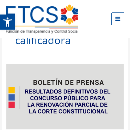
Ir
al
Abrir barra de herramientas
contenido
Comisión
calificadora
Resultados
definitivos
del
concurso
público
para
la
renovación
parcial
de