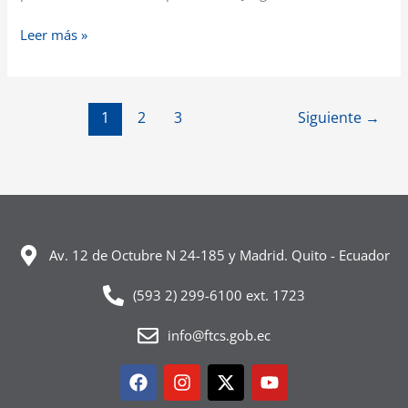
Leer más »
1
2
3
Siguiente
→
Av. 12 de Octubre N 24-185 y Madrid. Quito - Ecuador
(593 2) 299-6100 ext. 1723
info@ftcs.gob.ec
Facebook
Instagram
X-
Youtube
twitter