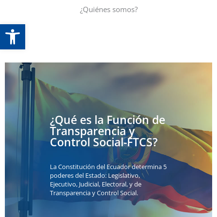
¿Quiénes somos?
Abrir barra de herramientas
P
N
¿Qué es la Función de
Transparencia y
Control Social-FTCS?
La Constitución del Ecuador determina 5
poderes del Estado: Legislativo,
Ejecutivo, Judicial, Electoral, y de
Transparencia y Control Social.