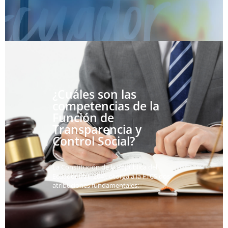
¿Cuáles son las
competencias de la
Función de
Transparencia y
Control Social?
La Constitución de la República del
Ecuador (Art. 204), otorga a la FTCS dos
atribuciones fundamentales: