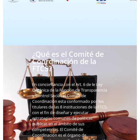
¿Qué es el Comité de
Coordinación de la
FTCS?
En concordancia con el Art. 6 de le Ley
Orgánica de la Función de Transparencia
y Control Social, el Comité de
Coordinación esta conformado por los
titulares de las 8 instituciones de la FTCS,
con el fin de diseñar y ejecutar
estrategias comunes de políticas
públicas en el ámbito de sus
competencias. El Comité de
Coordinación es el órgano de