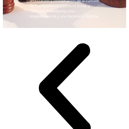
articulación y coordinación de la Función
de Transparencia y Control Social, y
tiene una Presidencia, una
Vicepresidencia y una Secretaría Técnica.