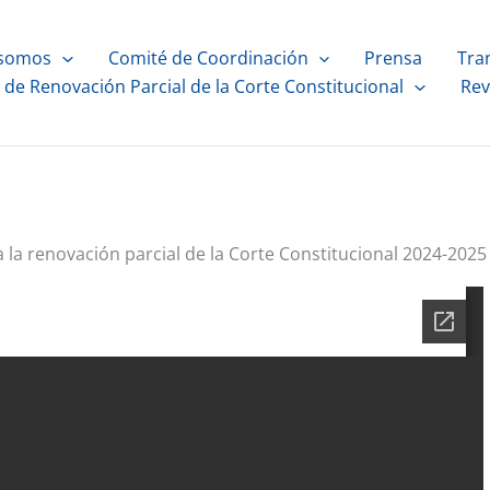
 somos
Comité de Coordinación
Prensa
Tra
de Renovación Parcial de la Corte Constitucional
Rev
 la renovación parcial de la Corte Constitucional 2024-2025