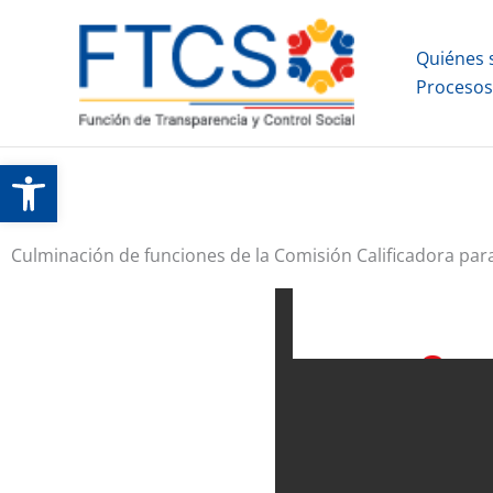
Ir
al
Quiénes
contenido
Procesos 
Abrir barra de herramientas
Culminación de funciones de la Comisión Calificadora para